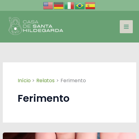
Ir
para
o
conteúdo
Início
Relatos
Ferimento
Ferimento