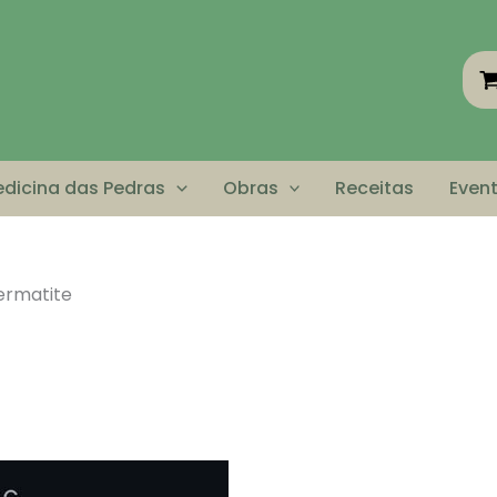
dicina das Pedras
Obras
Receitas
Even
ermatite