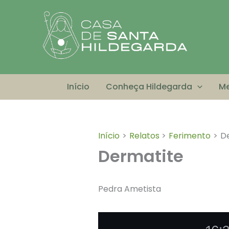
Ir
para
o
conteúdo
Início
Conheça Hildegarda
Me
Início
Relatos
Ferimento
D
Dermatite
Pedra Ametista