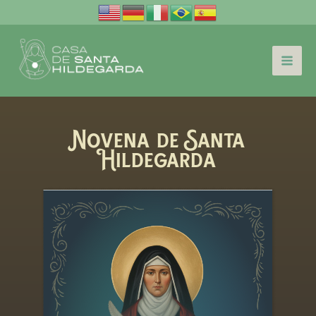
Ir
para
o
conteúdo
Novena de Santa
Hildegarda