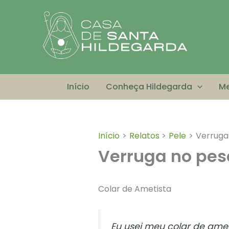
Ir
para
o
conteúdo
Início
Conheça Hildegarda
Me
Início
Relatos
Pele
Verruga
Verruga no pes
Colar de Ametista
Eu usei meu colar de ame