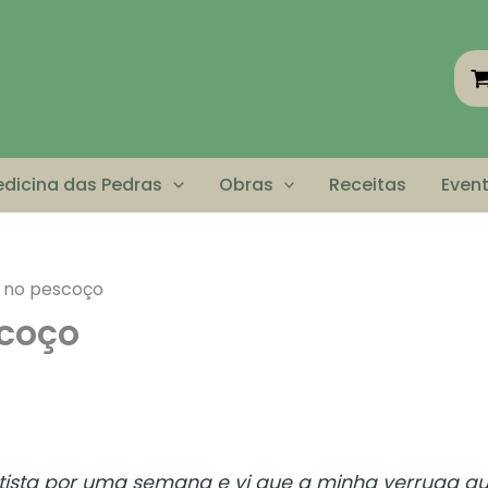
dicina das Pedras
Obras
Receitas
Even
 no pescoço
coço
tista por uma semana e vi que a minha verruga qu