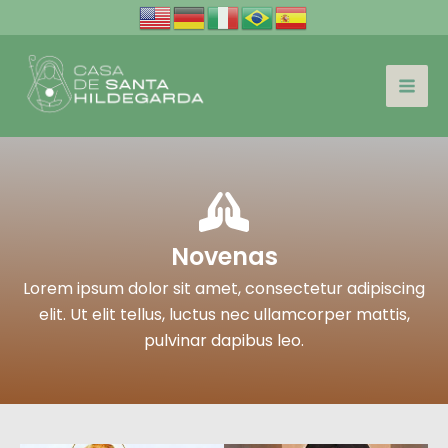
Ir
para
o
conteúdo
Novenas
Lorem ipsum dolor sit amet, consectetur adipiscing
elit. Ut elit tellus, luctus nec ullamcorper mattis,
pulvinar dapibus leo.