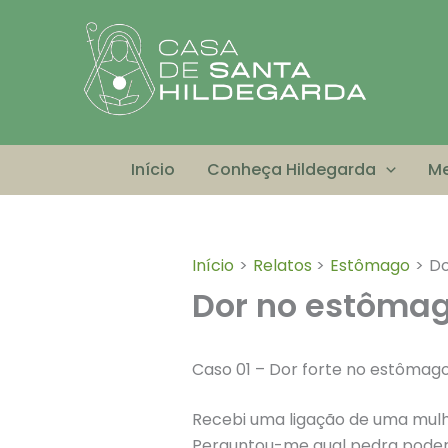
Ir
para
o
conteúdo
Início
Conheça Hildegarda
Me
Início
Relatos
Estômago
Do
Dor no estôma
Caso 01 – Dor forte no estômago
Recebi uma ligação de uma mulh
Perguntou-me qual pedra poderia