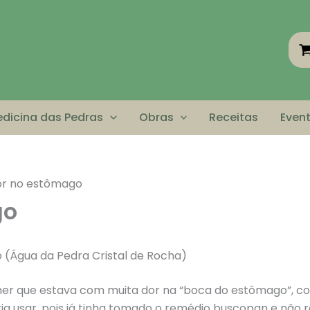
dicina das Pedras
Obras
Receitas
Even
r no estômago
go
 (Água da Pedra Cristal de Rocha)
er que estava com muita dor na “boca do estômago”, c
 usar, pois já tinha tomado o remédio buscopan e não re