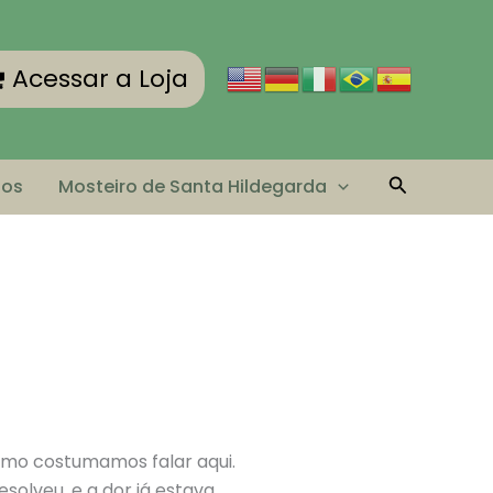
Acessar a Loja
Pesquisar
tos
Mosteiro de Santa Hildegarda
omo costumamos falar aqui.
solveu, e a dor já estava