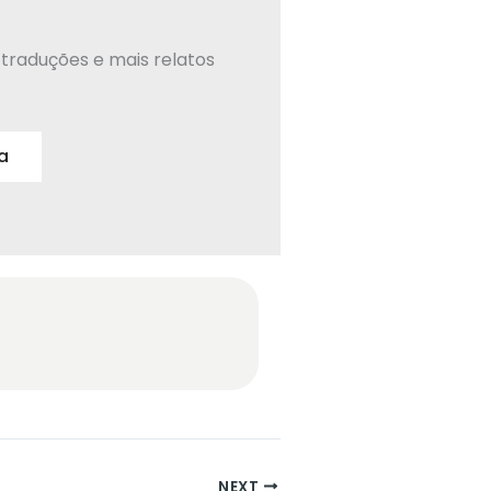
traduções e mais relatos
a
NEXT